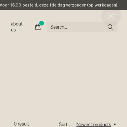
Voor 16.00 besteld, dezelfde dag verzonden (op werkdagen)
about
0
items
us
0
result
Sort —
Newest products