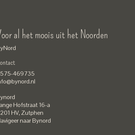
oor al het moois uit het Noorden
yNord
ontact
575-469735
nfo@bynord.nl
ynord
ange Hofstraat 16-a
Nederlands
201 HV
,
Zutphen
English
avigeer naar Bynord
EUR
GBP