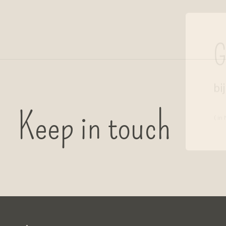
G
bi
Keep in touch
( in