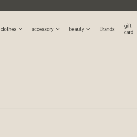
gift
clothes
accessory
beauty
Brands
card