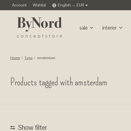
Account
Wishlist
English — EUR
sale
interior
Home
/
Tags
/
amsterdam
Products tagged with amsterdam
Show filter