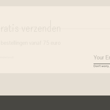
ratis verzenden
j bestellingen vanaf 75 euro
 Nederland)
Don’t worry