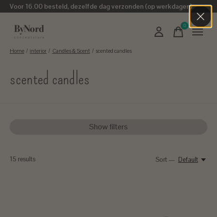
Voor 16.00 besteld, dezelfde dag verzonden (op werkdagen)
0
items
Home
/
interior
/
Candles & Scent
/
scented candles
scented candles
Show filters
15
results
Sort —
Default