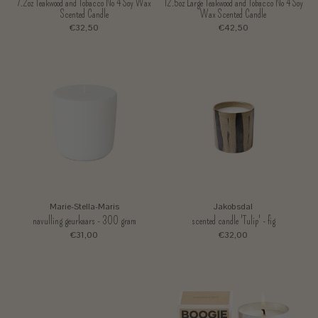
7.2oz Teakwood and Tobacco No 4 Soy Wax
12.5oz Large Teakwood and Tobacco No 4 Soy
Scented Candle
Wax Scented Candle
€32,50
€42,50
Marie-Stella-Maris
Jakobsdal
navulling geurkaars - 300 gram
scented candle 'Tulip' - fig
€31,00
€32,00