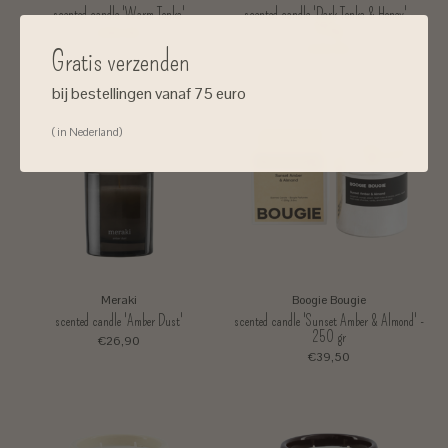
scented candle 'Warm Tonka'
scented candle 'Dark Tonka & Honey' -
250gr
€26,90
€39,50
Gratis verzenden
bij bestellingen vanaf 75 euro
( in Nederland)
Meraki
Boogie Bougie
scented candle 'Amber Dust'
scented candle 'Sunset Amber & Almond' -
250 gr
€26,90
€39,50