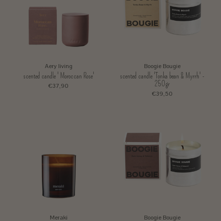
Aery living
Boogie Bougie
scented candle ' Moroccan Rose'
scented candle 'Tonka bean & Myrrh' -
250gr
€37,90
€39,50
Meraki
Boogie Bougie