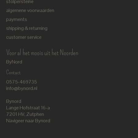
stolpersteine
algemene voorwaarden
payments
shipping & returning
customer service
Voor al het moois uit het Noorden
ByNord
Contact
Nederlands
0575-469735
English
info@bynord.nl
EUR
Bynord
GBP
Lange Hofstraat 16-a
7201 HV
,
Zutphen
USD
Navigeer naar Bynord
DKK