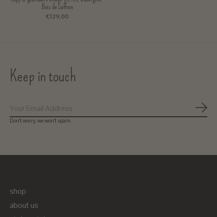
Bois de Saffron
€129,00
Keep in touch
Subs
Don’t worry, we won’t spam
shop
about us