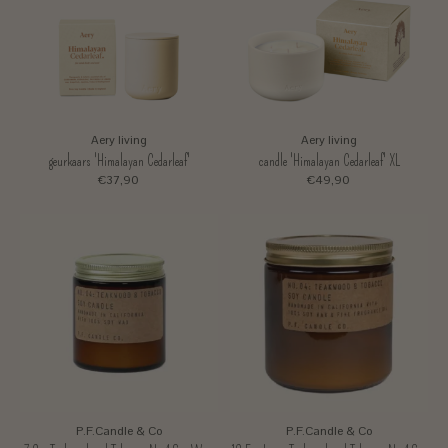
Aery living
Aery living
geurkaars 'Himalayan Cedarleaf'
candle 'Himalayan Cedarleaf' XL
€37,90
€49,90
P.F.Candle & Co
P.F.Candle & Co