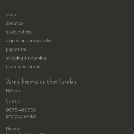
shop
about us
stolpersteine
algemene voorwaarden
payments
shipping & returning
customer service
Voor al het moois uit het Noorden
ByNord
Contact
Nederlands
0575-469735
English
info@bynord.nl
EUR
Bynord