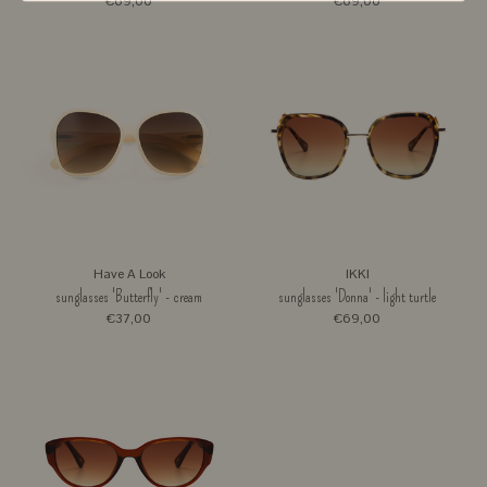
€69,00
€69,00
Have A Look
IKKI
sunglasses 'Butterfly' - cream
sunglasses 'Donna' - light turtle
€37,00
€69,00