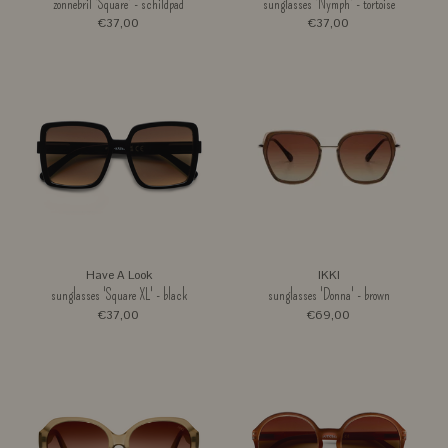
zonnebril 'Square' - schildpad
sunglasses 'Nymph' - tortoise
€37,00
€37,00
Have A Look
IKKI
sunglasses 'Square XL' - black
sunglasses 'Donna' - brown
€37,00
€69,00