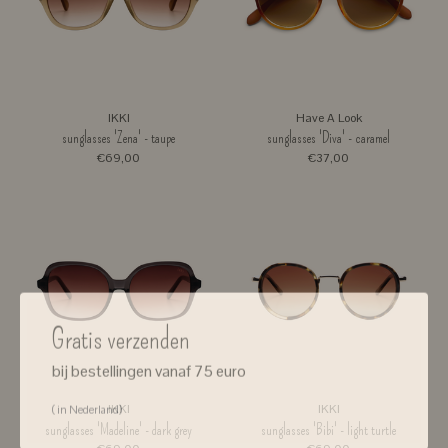
IKKI
Have A Look
sunglasses 'Zena' - taupe
sunglasses 'Diva' - caramel
€69,00
€37,00
Gratis verzenden
bij bestellingen vanaf 75 euro
( in Nederland)
IKKI
IKKI
sunglasses 'Madeline' - dark grey
sunglasses 'Bibi' - light turtle