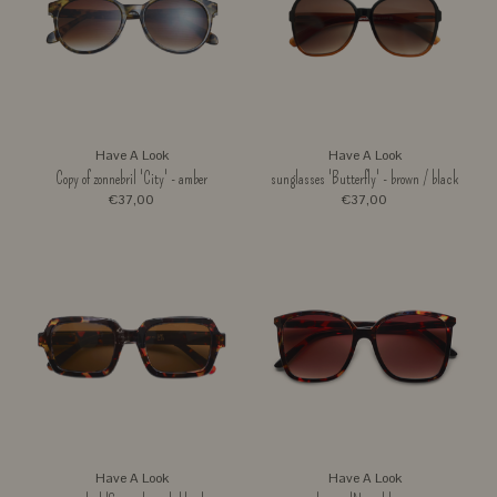
Have A Look
Have A Look
Copy of zonnebril 'City' - amber
sunglasses 'Butterfly' - brown / black
€37,00
€37,00
Have A Look
Have A Look