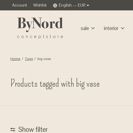
Account
Wishlist
English — EUR
sale
interior
Home
/
Tags
/
big vase
Products tagged with big vase
Show filter