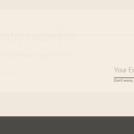
ratis verzenden
j bestellingen vanaf 75 euro
 Nederland)
Don’t worry