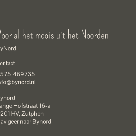
oor al het moois uit het Noorden
yNord
ontact
575-469735
nfo@bynord.nl
ynord
ange Hofstraat 16-a
Nederlands
201 HV
,
Zutphen
English
avigeer naar Bynord
EUR
GBP