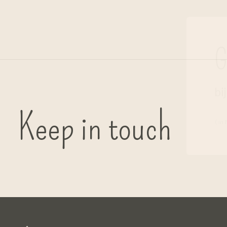
G
bi
Keep in touch
( in