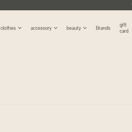
gift
clothes
accessory
beauty
Brands
card