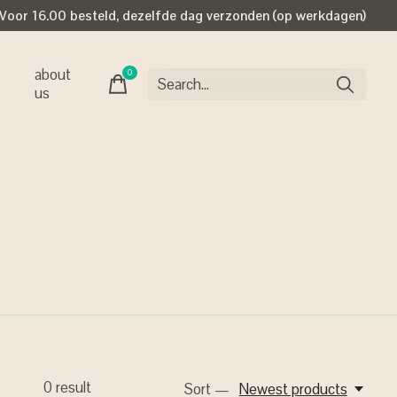
Voor 16.00 besteld, dezelfde dag verzonden (op werkdagen)
about
0
items
us
0
result
Sort —
Newest products