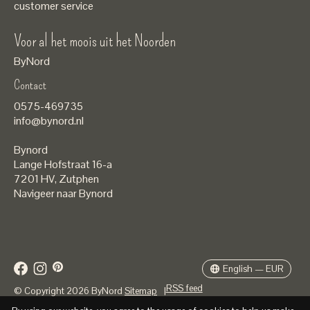
customer service
Voor al het moois uit het Noorden
ByNord
Contact
Nederlands
0575-469735
English
info@bynord.nl
EUR
Bynord
GBP
Lange Hofstraat 16-a
7201 HV
,
Zutphen
USD
Navigeer naar Bynord
DKK
SEK
English — EUR
RSS feed
© Copyright 2026 ByNord
Sitemap
|