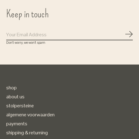
Keep in touch
Subs
Don’t worry, we won’t spam
shop
about us
stolpersteine
algemene voorwaarden
payments
shipping & returning