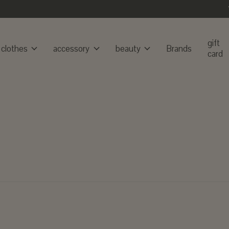
gift
clothes
accessory
beauty
Brands
card