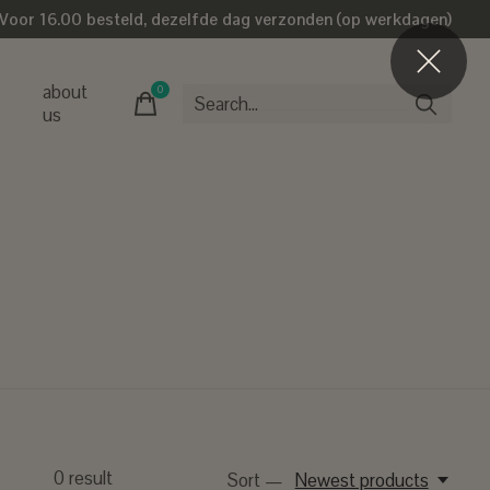
Voor 16.00 besteld, dezelfde dag verzonden (op werkdagen)
about
0
items
us
0
result
Sort —
Newest products