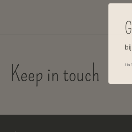
G
bi
Keep in touch
( in