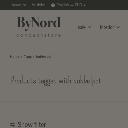
Account
Wishlist
English — EUR
sale
interior
Home
/
Tags
/
bubbelpot
Products tagged with bubbelpot
Show filter