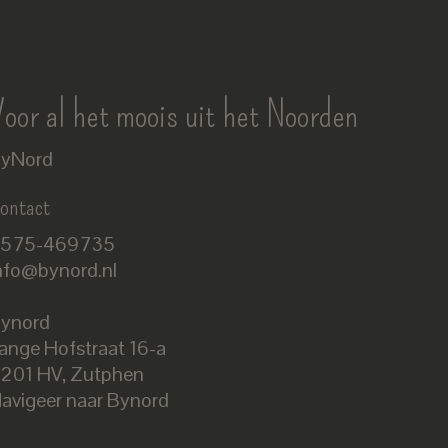
oor al het moois uit het Noorden
yNord
ontact
575-469735
nfo@bynord.nl
ynord
ange Hofstraat 16-a
Nederlands
201 HV
,
Zutphen
English
avigeer naar Bynord
EUR
GBP