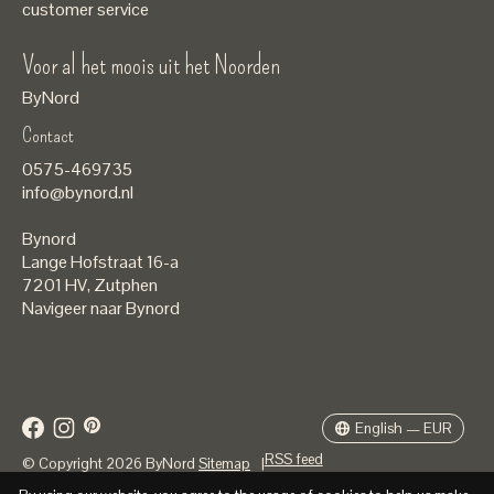
customer service
Voor al het moois uit het Noorden
ByNord
Contact
Nederlands
0575-469735
English
info@bynord.nl
EUR
Bynord
GBP
Lange Hofstraat 16-a
7201 HV
,
Zutphen
USD
Navigeer naar Bynord
DKK
SEK
English — EUR
RSS feed
© Copyright 2026 ByNord
Sitemap
|