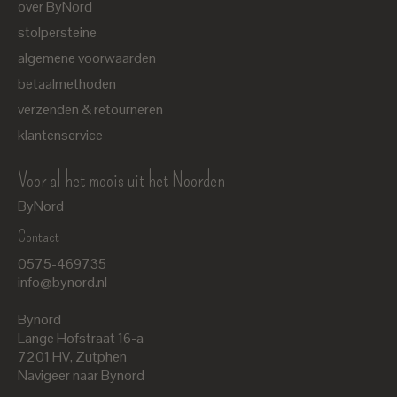
over ByNord
stolpersteine
algemene voorwaarden
betaalmethoden
verzenden & retourneren
klantenservice
Voor al het moois uit het Noorden
ByNord
Contact
Nederlands
0575-469735
English
info@bynord.nl
EUR
Bynord
GBP
Lange Hofstraat 16-a
7201 HV
,
Zutphen
USD
Navigeer naar Bynord