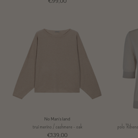
€99,00
No Man's land
trui merino / cashmere - oak
polo 'Riben
€139,00