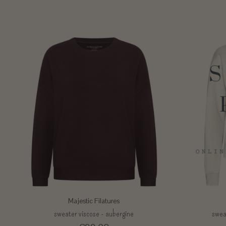
Majestic Filatures
sweater viscose - aubergine
sweat