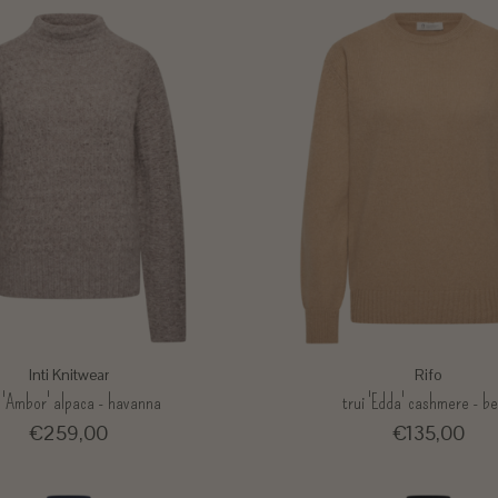
Inti Knitwear
Rifo
i 'Ambor' alpaca - havanna
trui 'Edda' cashmere - be
€259,00
€135,00