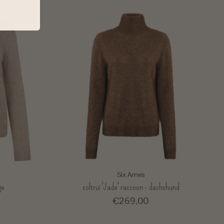
Six Ames
ge
coltrui 'Jade' raccoon - dachshund
€269,00