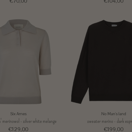
€70,00
€104,00
Six Ames
No Man's land
a' merinowol - silver white melange
sweater merino - dark esp
€129,00
€199,00