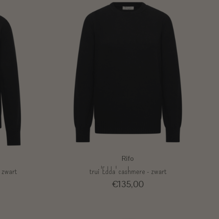
Rifo
- zwart
trui 'Edda' cashmere - zwart
€135,00