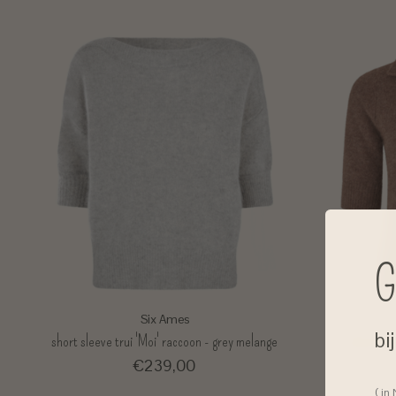
G
Six Ames
bi
short sleeve trui 'Moi' raccoon - grey melange
short sle
€239,00
( in