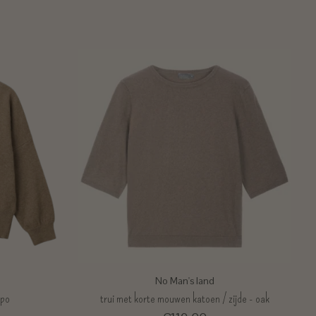
No Man's land
opo
trui met korte mouwen katoen / zijde - oak