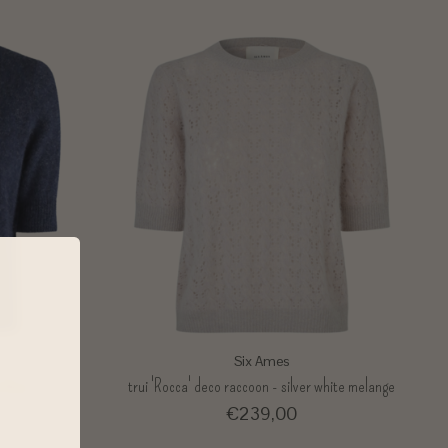
Six Ames
 blue
trui 'Rocca' deco raccoon - silver white melange
€239,00