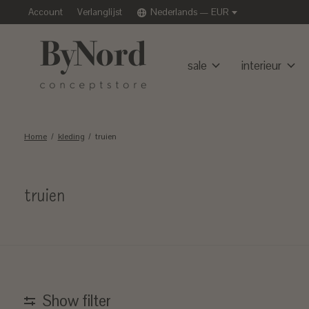
Account
Verlanglijst
Nederlands — EUR
sale
interieur
Home
/
kleding
/
truien
truien
Show filter