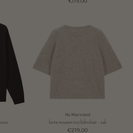
€119,00
No Man's land
resso
korte mouwen trui kidmohair - oak
€219,00