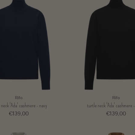
Rifo
Rifo
e neck 'Ada' cashmere - navy
turtle neck 'Ada' cashmere 
€139,00
€139,00