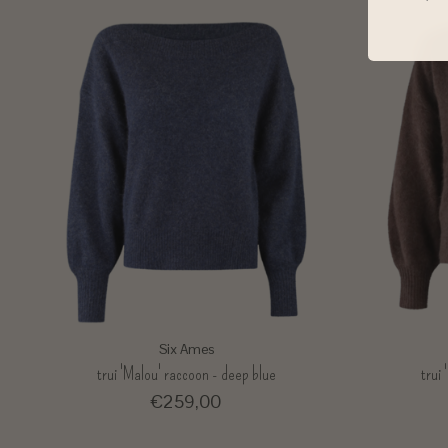
Six Ames
trui 'Malou' raccoon - deep blue
trui
€259,00