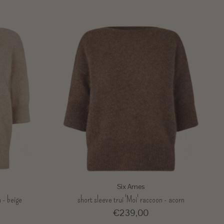
Six Ames
n - beige
short sleeve trui 'Moi' raccoon - acorn
€239,00