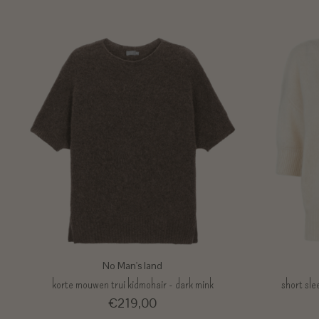
No Man's land
korte mouwen trui kidmohair - dark mink
short sle
€219,00