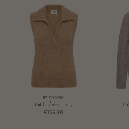
Inti Knitwear
trui 'Tess' alpaca - clay
tru
€169,90