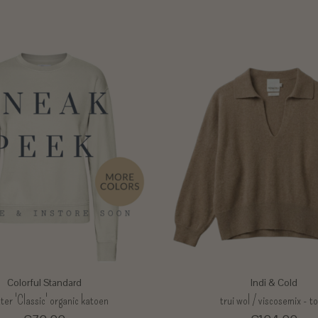
Colorful Standard
Indi & Cold
er 'Classic' organic katoen
trui wol / viscosemix - t