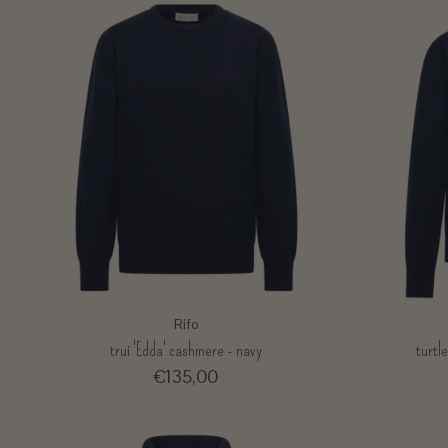
Rifo
trui 'Edda' cashmere - navy
turtl
€135,00