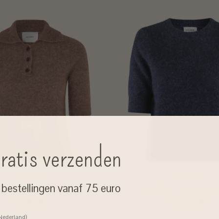
ratis verzenden
Six Ames
Six Ames
j bestellingen vanaf 75 euro
eve polo 'Ricca' raccoon - acorn
trui 'Rocca' raccoon - deep
€239,00
€229,00
 Nederland)