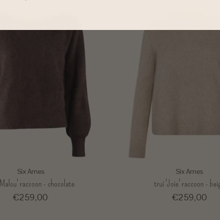
Six Ames
Six Ames
 'Malou' raccoon - chocolate
trui 'Joie' raccoon - bei
€259,00
€259,00