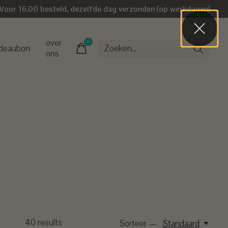
Voor 16.00 besteld, dezelfde dag verzonden (op werkdagen)
over
0
items
deaubon
ons
40
results
Sorteer —
Standaard