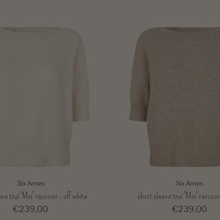
Six Ames
Six Ames
eve trui 'Moi' raccoon - off white
short sleeve trui 'Moi' raccoo
€239,00
€239,00