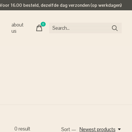
Voor 16.00 besteld, dezelfde dag verzonden (op werkdagen)
about
0
items
us
0
result
Sort —
Newest products