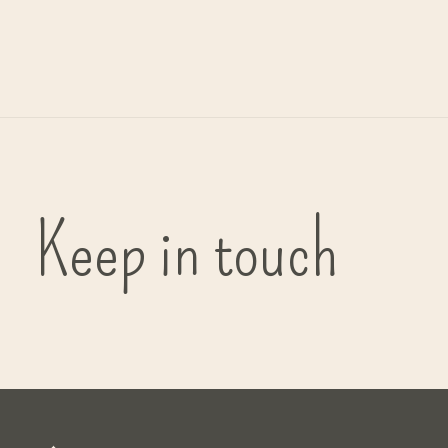
G
bi
Keep in touch
( in