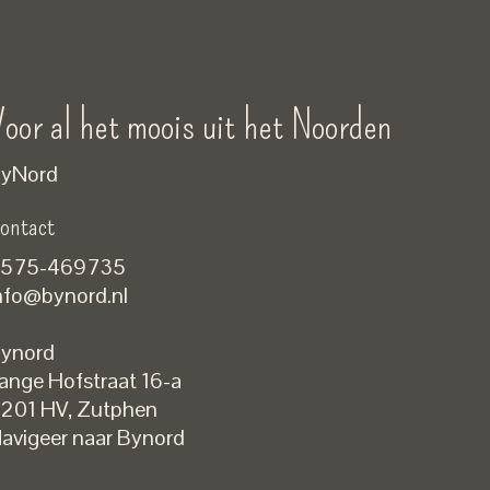
oor al het moois uit het Noorden
yNord
ontact
575-469735
nfo@bynord.nl
ynord
ange Hofstraat 16-a
Nederlands
201 HV
,
Zutphen
English
avigeer naar Bynord
EUR
GBP