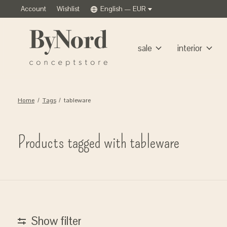
Account
Wishlist
English — EUR
sale
interior
Home
/
Tags
/
tableware
Products tagged with tableware
Show filter