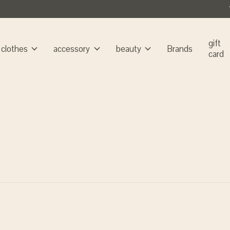
gift
clothes
accessory
beauty
Brands
card