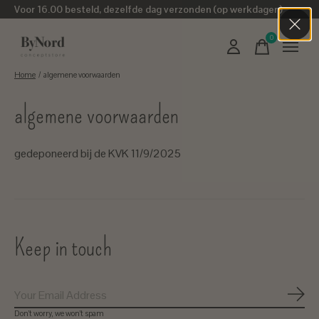
Voor 16.00 besteld, dezelfde dag verzonden (op werkdagen)
0
items
Home
/
algemene voorwaarden
algemene voorwaarden
gedeponeerd bij de KVK 11/9/2025
Keep in touch
Subs
Don’t worry, we won’t spam