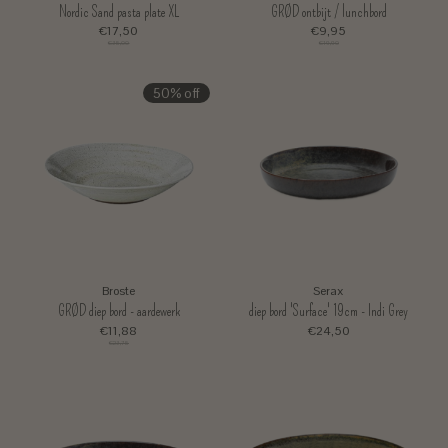
Nordic Sand pasta plate XL
GRØD ontbijt / lunchbord
€17,50
€9,95
€35,00
€19,90
50% off
Broste
Serax
GRØD diep bord - aardewerk
diep bord 'Surface' 19cm - Indi Grey
€11,88
€24,50
€23,75