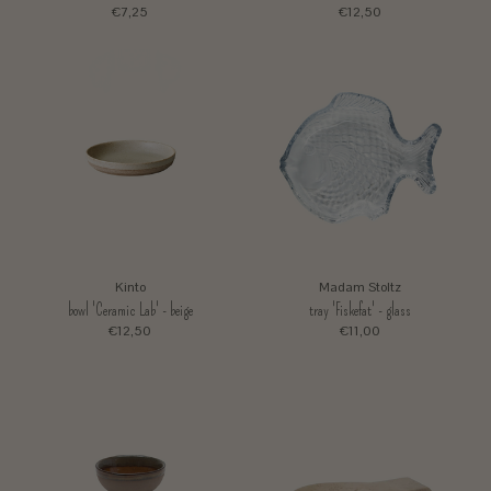
€7,25
€12,50
Kinto
Madam Stoltz
bowl 'Ceramic Lab' - beige
tray 'Fiskefat' - glass
€12,50
€11,00