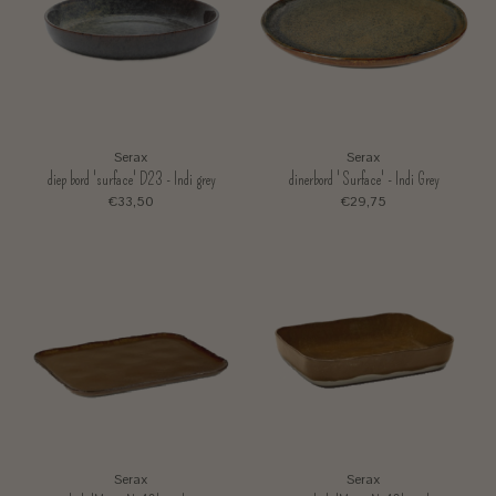
Serax
Serax
diep bord 'surface' D23 - Indi grey
dinerbord ' Surface' - Indi Grey
€33,50
€29,75
Serax
Serax