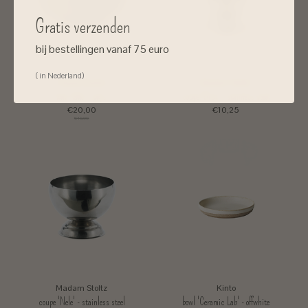
Gratis verzenden
bij bestellingen vanaf 75 euro
( in Nederland)
House Doctor
Madam Stoltz
kom 'lake' - grijs
coupe 'Brut' - stainless steel
€20,00
€10,25
€40,00
Madam Stoltz
Kinto
coupe 'Nele' - stainless steel
bowl 'Ceramic Lab' - offwhite