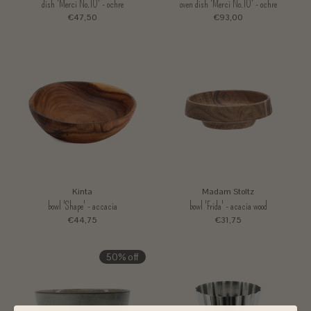
dish 'Merci No.10' - ochre
oven dish 'Merci No.10' - ochre
€47,50
€93,00
Kinta
Madam Stoltz
bowl 'Shape' - accacia
bowl 'Frida' - acacia wood
€44,75
€31,75
50% off