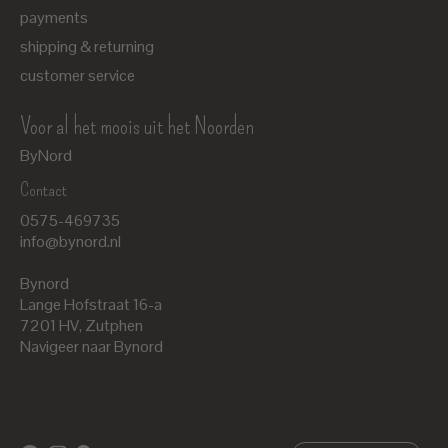
payments
shipping & returning
customer service
Voor al het moois uit het Noorden
ByNord
Contact
Nederlands
0575-469735
English
info@bynord.nl
EUR
Bynord
GBP
Lange Hofstraat 16-a
7201 HV
,
Zutphen
USD
Navigeer naar Bynord
DKK
SEK