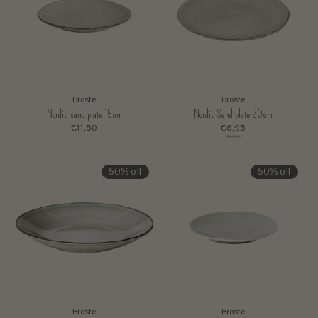
Broste
Broste
Nordic sand plate 15cm
Nordic Sand plate 20cm
€11,50
€6,95
€13,90
50% off
50% off
Broste
Broste