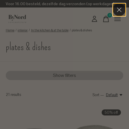
Voor 16.00 besteld, dezelfde dag verzonden (op werkdagen)
0
items
Home
/
interior
/
In the kitchen & at the table
/
plates & dishes
plates & dishes
Show filters
21
results
Sort —
Default
50% off