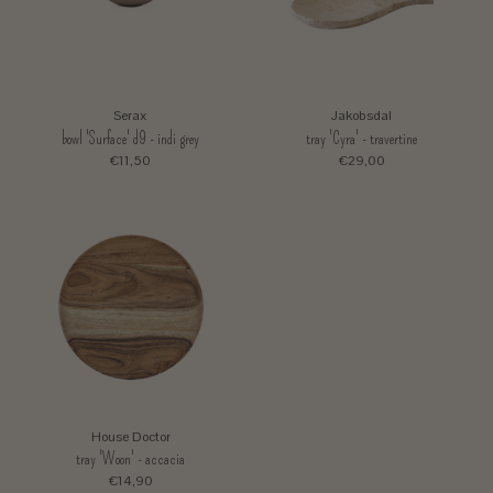
Serax
Jakobsdal
bowl 'Surface' d9 - indi grey
tray 'Cyra' - travertine
€11,50
€29,00
House Doctor
tray 'Woon' - accacia
€14,90