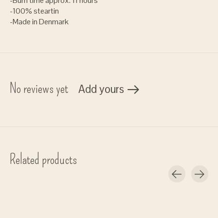
-Burn time approx. 11 hours
-100% steartin
-Made in Denmark
No reviews yet
Add yours
Related products
Carousel items