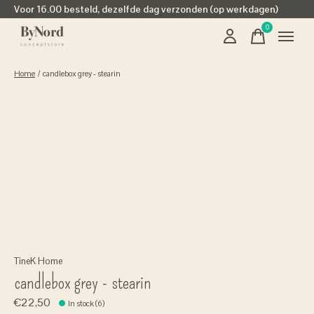
Voor 16.00 besteld, dezelfde dag verzonden (op werkdagen)
0
items
Home
/
candlebox grey - stearin
TineK Home
candlebox grey - stearin
€22,50
In stock (6)