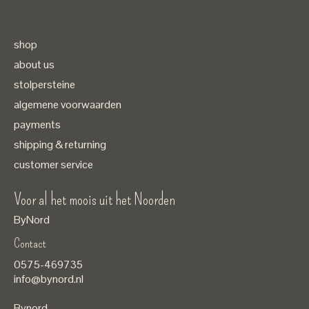
shop
about us
stolpersteine
algemene voorwaarden
payments
shipping & returning
customer service
Voor al het moois uit het Noorden
ByNord
Contact
Nederlands
0575-469735
English
info@bynord.nl
EUR
Bynord