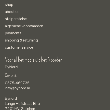
shop
about us
stolpersteine
algemene voorwaarden
payments
shipping & returning
customer service
Voor al het moois uit het Noorden
ByNord
Contact
Nederlands
0575-469735
English
info@bynord.nl
EUR
Bynord
GBP
Lange Hofstraat 16-a
7201 HV
,
Zutphen