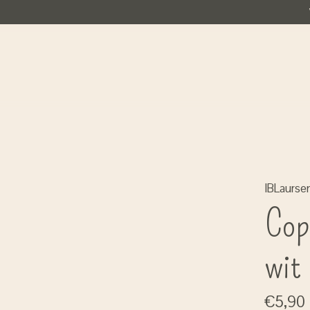
IBLaurse
Cop
wit
€5,90