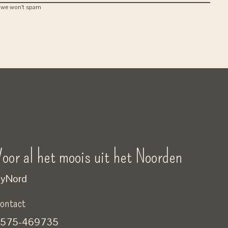
, we won’t spam
oor al het moois uit het Noorden
yNord
ontact
575-469735