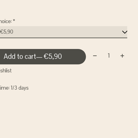
hoice:
*
Quantity:
Add to cart
— €5,90
shlist
time: 1/3 days