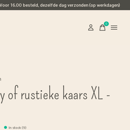
Voor 16.00 besteld, dezelfde dag verzonden (op werkdagen)
0
items
n
y of rustieke kaars XL -
In stock (9)