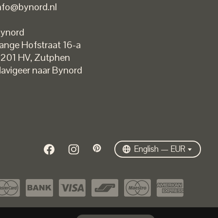
nfo@bynord.nl
ynord
ange Hofstraat 16-a
Nederlands
201 HV
,
Zutphen
English
avigeer naar Bynord
EUR
GBP
USD
DKK
SEK
English — EUR