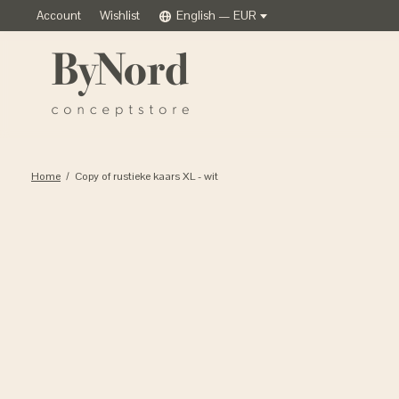
Account
Wishlist
English — EUR
Home
/
Copy of rustieke kaars XL - wit