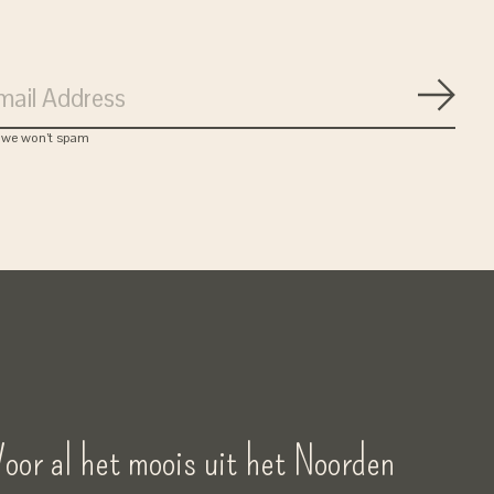
Subsc
, we won’t spam
oor al het moois uit het Noorden