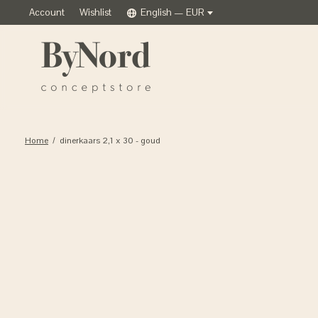
Account
Wishlist
English — EUR
Home
/
dinerkaars 2,1 x 30 - goud