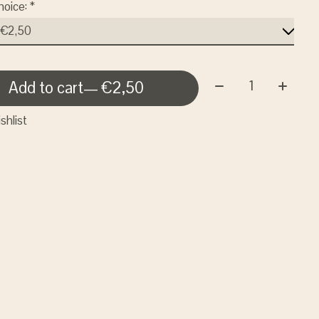
hoice:
*
Quantity:
Add to cart
— €2,50
shlist