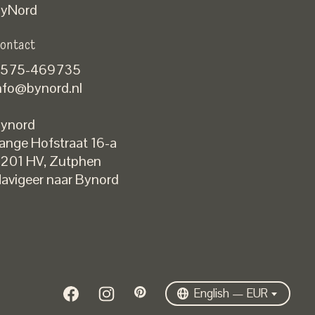
yNord
ontact
575-469735
nfo@bynord.nl
ynord
ange Hofstraat 16-a
Nederlands
201 HV
,
Zutphen
English
avigeer naar Bynord
EUR
GBP
USD
DKK
SEK
English — EUR