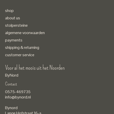
shop
about us
stolpersteine
algemene voorwaarden
payments
shipping & returning
customer service
Voor al het moois uit het Noorden
ByNord
Contact
Nederlands
0575-469735
English
info@bynord.nl
EUR
Bynord
GBP
Lange Hofstraat 16-a