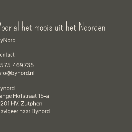
oor al het moois uit het Noorden
yNord
ontact
575-469735
nfo@bynord.nl
ynord
ange Hofstraat 16-a
Nederlands
201 HV
,
Zutphen
English
avigeer naar Bynord
EUR
GBP
USD