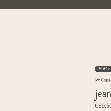
50% of
IVY Cop
jean
€69,5