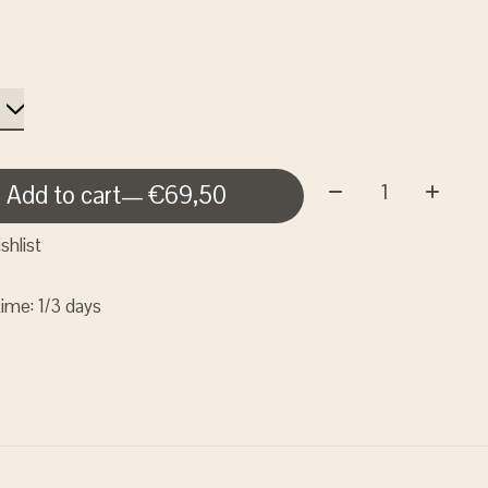
Quantity:
Add to cart
— €69,50
shlist
time: 1/3 days