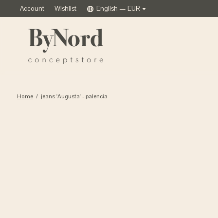
Account
Wishlist
English — EUR
Home
/
jeans 'Augusta' - palencia