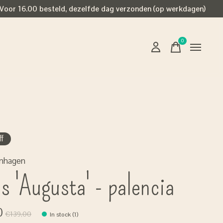
Voor 16.00 besteld, dezelfde dag verzonden (op werkdagen)
0
items
f
enhagen
s 'Augusta' - palencia
0
€139,00
In stock (1)