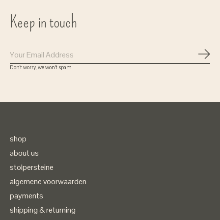
Keep in touch
Subs
Don’t worry, we won’t spam
shop
about us
stolpersteine
algemene voorwaarden
payments
shipping & returning