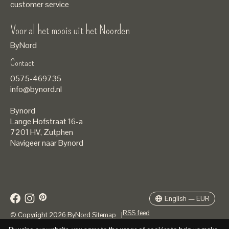
customer service
Voor al het moois uit het Noorden
ByNord
Contact
Nederlands
0575-469735
English
info@bynord.nl
EUR
Bynord
GBP
Lange Hofstraat 16-a
7201 HV
,
Zutphen
USD
Navigeer naar Bynord
DKK
SEK
English — EUR
RSS feed
© Copyright 2026 ByNord
Sitemap
|