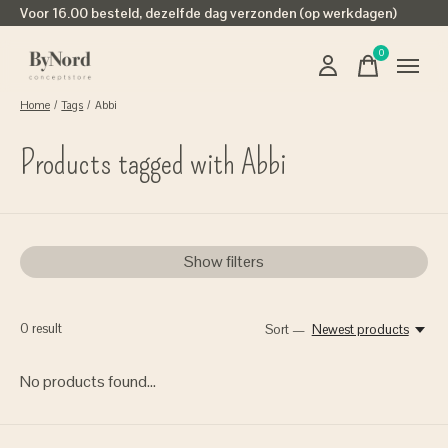
Voor 16.00 besteld, dezelfde dag verzonden (op werkdagen)
0
items
Home
/
Tags
/
Abbi
Products tagged with Abbi
Show filters
0
result
Sort —
Newest products
No products found...