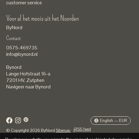
customer service
Voor al het moois uit het Noorden
ByNord
Contact
Nederlands
0575-469735
English
info@bynord.nl
EUR
Bynord
GBP
Lange Hofstraat 16-a
7201 HV
,
Zutphen
USD
Navigeer naar Bynord
DKK
SEK
English — EUR
RSS feed
© Copyright 2026 ByNord
Sitemap
|