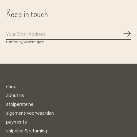
Keep in touch
Subs
Don’t worry, we won’t spam
shop
about us
stolpersteine
algemene voorwaarden
payments
shipping & returning