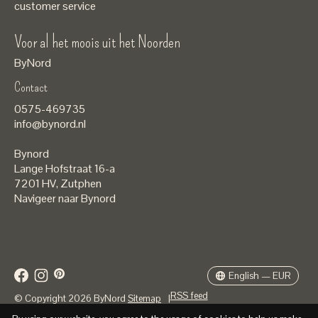
customer service
Voor al het moois uit het Noorden
ByNord
Contact
Nederlands
0575-469735
English
info@bynord.nl
EUR
Bynord
GBP
Lange Hofstraat 16-a
7201 HV
,
Zutphen
USD
Navigeer naar Bynord
DKK
SEK
English — EUR
RSS feed
© Copyright 2026 ByNord
Sitemap
|