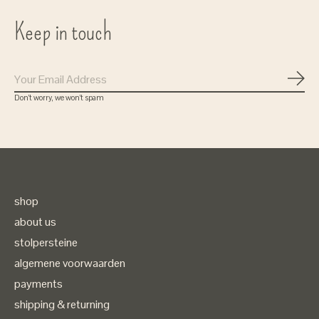
Keep in touch
Subs
Don’t worry, we won’t spam
shop
about us
stolpersteine
algemene voorwaarden
payments
shipping & returning