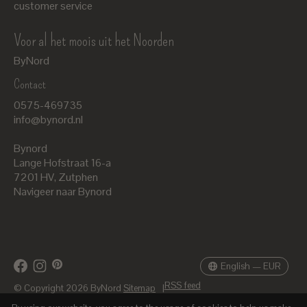
customer service
Voor al het moois uit het Noorden
ByNord
Contact
Nederlands
0575-469735
English
info@bynord.nl
EUR
Bynord
GBP
Lange Hofstraat 16-a
7201 HV
,
Zutphen
USD
Navigeer naar Bynord
DKK
SEK
English — EUR
RSS feed
© Copyright 2026 ByNord
Sitemap
|