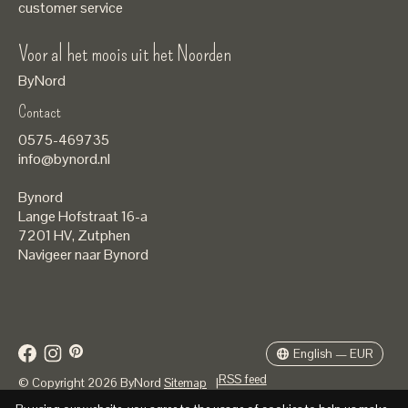
customer service
Voor al het moois uit het Noorden
ByNord
Contact
Nederlands
0575-469735
English
info@bynord.nl
EUR
Bynord
GBP
Lange Hofstraat 16-a
7201 HV
,
Zutphen
USD
Navigeer naar Bynord
DKK
SEK
English — EUR
RSS feed
© Copyright 2026 ByNord
Sitemap
|