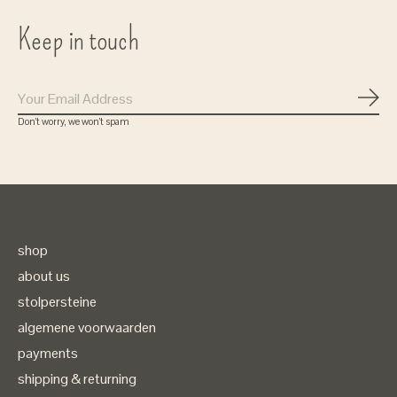
Keep in touch
Subs
Don’t worry, we won’t spam
Gratis verzenden
bij bestellingen vanaf 75 euro
shop
( in Nederland)
about us
stolpersteine
algemene voorwaarden
payments
shipping & returning