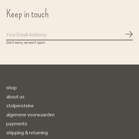
Keep in touch
Subs
Don’t worry, we won’t spam
shop
about us
stolpersteine
algemene voorwaarden
payments
shipping & returning