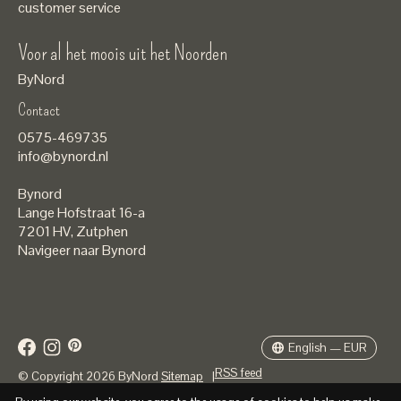
customer service
Voor al het moois uit het Noorden
ByNord
Contact
Nederlands
0575-469735
English
info@bynord.nl
EUR
Bynord
GBP
Lange Hofstraat 16-a
7201 HV
,
Zutphen
USD
Navigeer naar Bynord
DKK
SEK
English — EUR
RSS feed
© Copyright 2026 ByNord
Sitemap
|