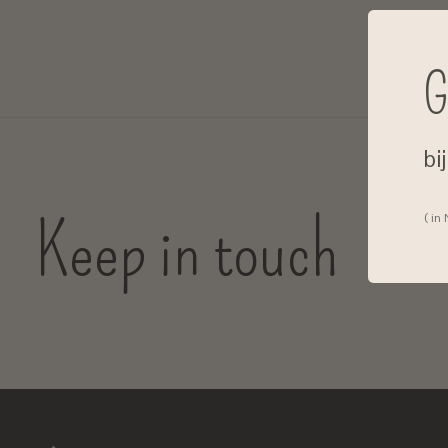
G
bi
Keep in touch
( in