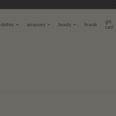
gift
clothes
accessory
beauty
Brands
card