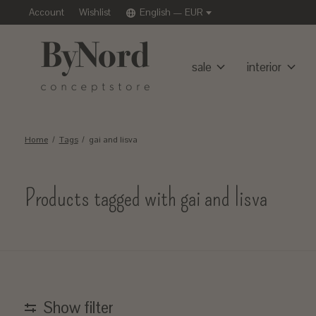
Account
Wishlist
English — EUR
sale
interior
Home
/
Tags
/
gai and lisva
Products tagged with gai and lisva
Show filter