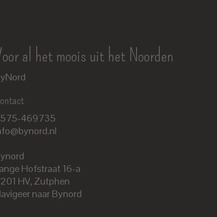
oor al het moois uit het Noorden
yNord
ontact
575-469735
nfo@bynord.nl
ynord
ange Hofstraat 16-a
Nederlands
201 HV
,
Zutphen
English
avigeer naar Bynord
EUR
GBP