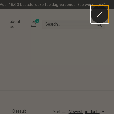
Voor 16.00 besteld, dezelfde dag verzonden (op werkdagen)
about
0
items
us
0
result
Sort —
Newest products