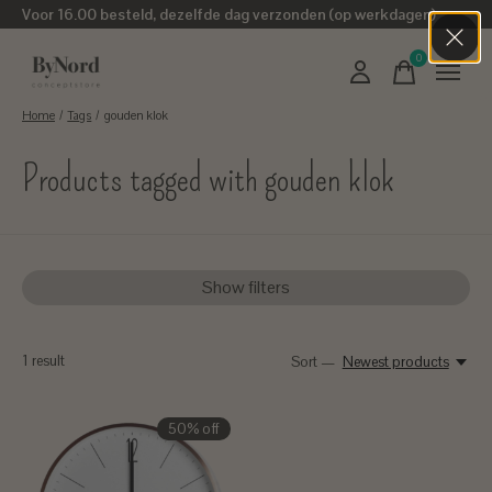
Voor 16.00 besteld, dezelfde dag verzonden (op werkdagen)
0
items
Home
/
Tags
/
gouden klok
Products tagged with gouden klok
Show filters
1
result
Sort —
Newest products
50% off