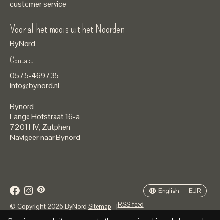
customer service
Voor al het moois uit het Noorden
ByNord
Contact
Nederlands
0575-469735
English
info@bynord.nl
EUR
Bynord
GBP
Lange Hofstraat 16-a
7201 HV
,
Zutphen
USD
Navigeer naar Bynord
DKK
SEK
English — EUR
RSS feed
© Copyright 2026 ByNord
Sitemap
|