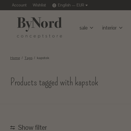
Account
Wishlist
English — EUR
sale
interior
Home
/
Tags
/
kapstok
Products tagged with kapstok
Show filter