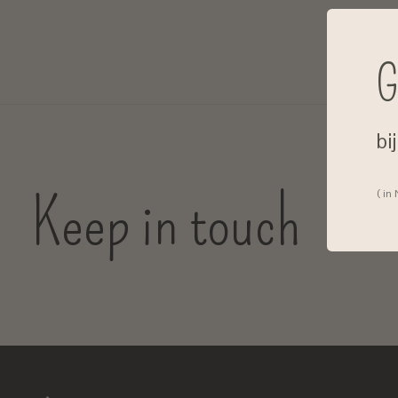
G
bi
Keep in touch
( in