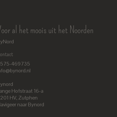
oor al het moois uit het Noorden
yNord
ontact
575-469735
nfo@bynord.nl
ynord
ange Hofstraat 16-a
Nederlands
201 HV
,
Zutphen
English
avigeer naar Bynord
EUR
GBP