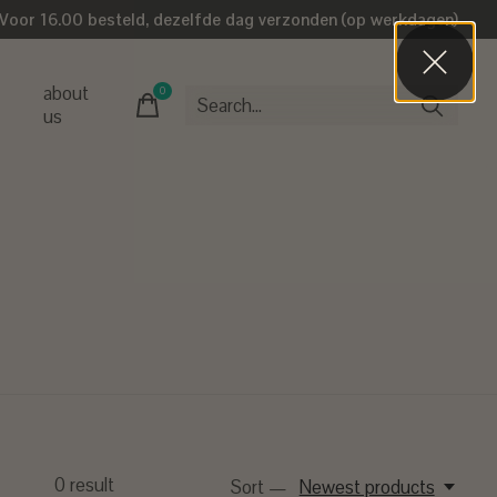
Voor 16.00 besteld, dezelfde dag verzonden (op werkdagen)
about
0
items
us
0
result
Sort —
Newest products