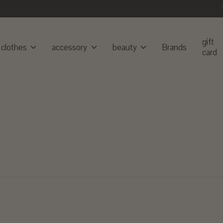
gift
clothes
accessory
beauty
Brands
card