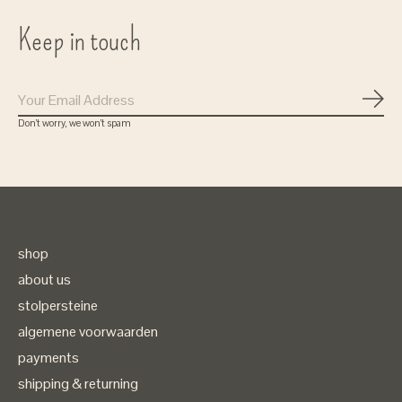
Keep in touch
Subs
Don’t worry, we won’t spam
shop
about us
stolpersteine
algemene voorwaarden
payments
shipping & returning