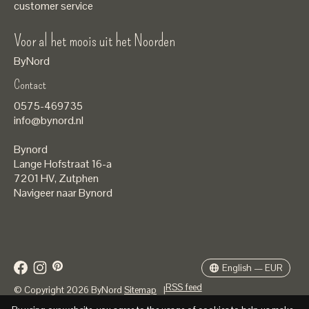
customer service
Voor al het moois uit het Noorden
ByNord
Contact
Nederlands
0575-469735
English
info@bynord.nl
EUR
Bynord
GBP
Lange Hofstraat 16-a
7201 HV
,
Zutphen
USD
Navigeer naar Bynord
DKK
SEK
English — EUR
RSS feed
© Copyright 2026 ByNord
Sitemap
|