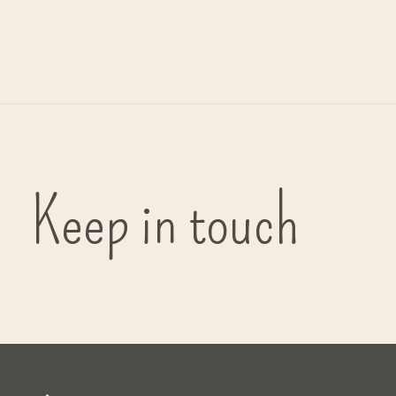
G
bi
Keep in touch
( in