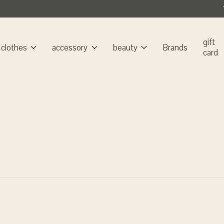
gift
clothes
accessory
beauty
Brands
card