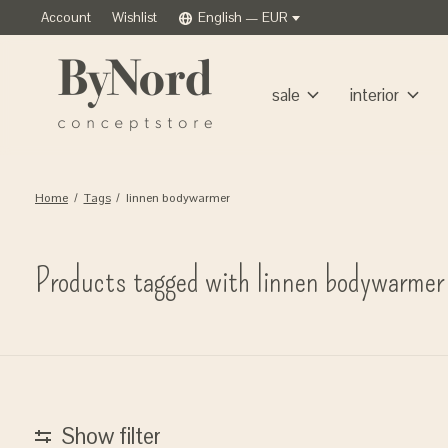
Account
Wishlist
English — EUR
sale
interior
Home
/
Tags
/
linnen bodywarmer
Products tagged with linnen bodywarmer
Show filter