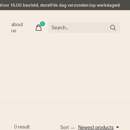
Voor 16.00 besteld, dezelfde dag verzonden (op werkdagen)
about
0
items
us
0
result
Sort —
Newest products