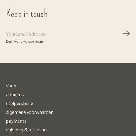
Keep in touch
Subs
Don’t worry, we won’t spam
shop
about us
stolpersteine
algemene voorwaarden
payments
shipping & returning