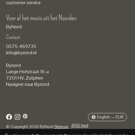
customer service
Voor al het moois uit het Noorden
ByNord
Contact
Nederlands
0575-469735
English
info@bynord.nl
EUR
Bynord
GBP
Lange Hofstraat 16-a
7201 HV
,
Zutphen
USD
Navigeer naar Bynord
DKK
SEK
English — EUR
RSS feed
© Copyright 2026 ByNord
Sitemap
|