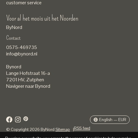
customer service
Voor al het moois uit het Noorden
ByNord
Contact
Nederlands
0575-469735
English
info@bynord.nl
EUR
Bynord
GBP
Lange Hofstraat 16-a
7201 HV
,
Zutphen
USD
Navigeer naar Bynord
DKK
SEK
English — EUR
RSS feed
© Copyright 2026 ByNord
Sitemap
|