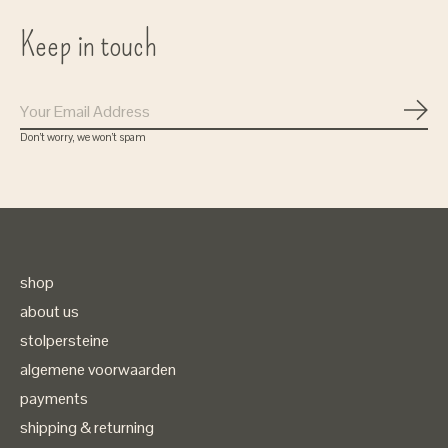
Keep in touch
Subs
Don’t worry, we won’t spam
shop
about us
stolpersteine
algemene voorwaarden
payments
shipping & returning