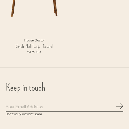
House Doctor
Bench 'Nadi' Large - Naturel
€179,00
Keep in touch
Gratis verzenden
Subs
bij bestellingen vanaf 75 euro
Don’t worry, we won’t spam
( in Nederland)