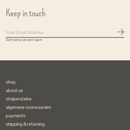
Keep in touch
Subs
Don’t worry, we won’t spam
shop
about us
stolpersteine
algemene voorwaarden
payments
shipping & returning