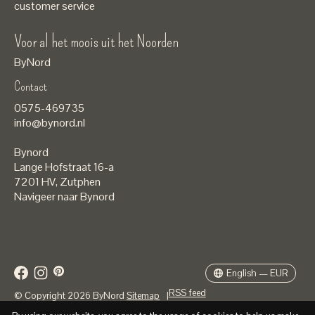
customer service
Voor al het moois uit het Noorden
ByNord
Contact
Nederlands
0575-469735
English
info@bynord.nl
EUR
Bynord
GBP
Lange Hofstraat 16-a
7201 HV
,
Zutphen
USD
Navigeer naar Bynord
DKK
SEK
English — EUR
RSS feed
© Copyright 2026 ByNord
Sitemap
|