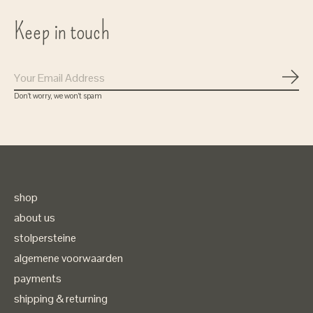
Keep in touch
Subs
Don’t worry, we won’t spam
shop
about us
stolpersteine
algemene voorwaarden
payments
shipping & returning