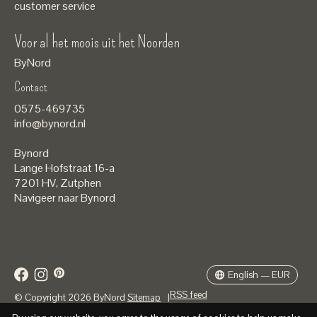
customer service
Voor al het moois uit het Noorden
ByNord
Contact
Nederlands
0575-469735
English
info@bynord.nl
EUR
Bynord
GBP
Lange Hofstraat 16-a
7201 HV
,
Zutphen
USD
Navigeer naar Bynord
DKK
SEK
English — EUR
RSS feed
© Copyright 2026 ByNord
Sitemap
|