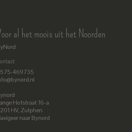
oor al het moois uit het Noorden
yNord
ontact
575-469735
nfo@bynord.nl
ynord
ange Hofstraat 16-a
Nederlands
201 HV
,
Zutphen
English
avigeer naar Bynord
EUR
GBP