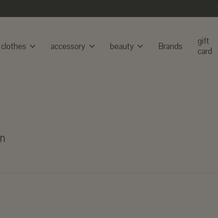
gift
clothes
accessory
beauty
Brands
card
en