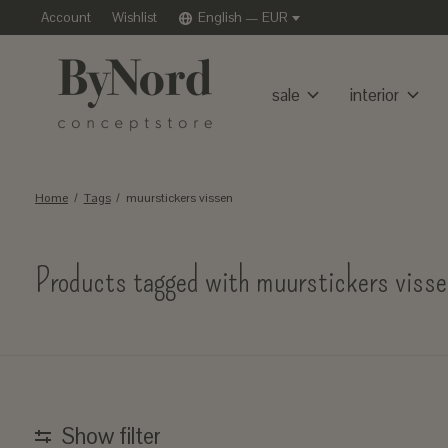
Account
Wishlist
English — EUR
sale
interior
Home
/
Tags
/
muurstickers vissen
Products tagged with muurstickers viss
Show filter