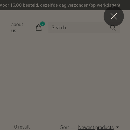
Voor 16.00 besteld, dezelfde dag verzonden (op werkdagen)
about
0
items
us
0
result
Sort —
Newest products