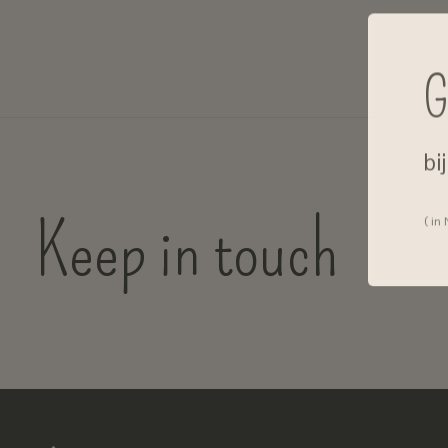
G
bi
Keep in touch
( in