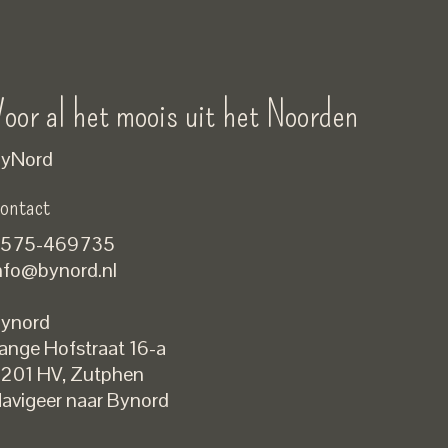
oor al het moois uit het Noorden
yNord
ontact
575-469735
nfo@bynord.nl
ynord
ange Hofstraat 16-a
Nederlands
201 HV
,
Zutphen
English
avigeer naar Bynord
EUR
GBP