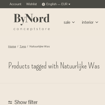
Account
Wishlist
English — EUR
sale
interior
Home
/
Tags
/
Natuurlijke Was
Products tagged with Natuurlijke Was
Show filter