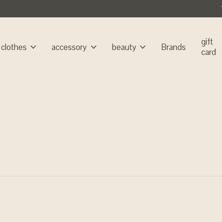
gift
clothes
accessory
beauty
Brands
card