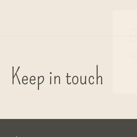
G
bi
Keep in touch
( in