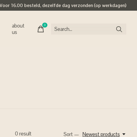
Voor 16.00 besteld, dezelfde dag verzonden (op werkdagen)
about
0
items
us
0
result
Sort —
Newest products