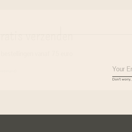
ratis verzenden
j bestellingen vanaf 75 euro
 Nederland)
Don’t worry