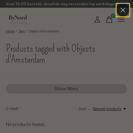
Voor 16.00 besteld, dezelfde dag verzonden (op werkdagen)
0
items
Home
/
Tags
/
Objects d'Amsterdam
Products tagged with Objects
d'Amsterdam
Show filters
0
result
Sort —
Newest products
No products found...