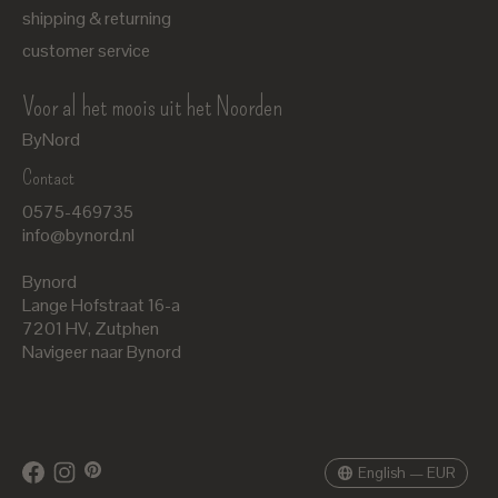
shipping & returning
customer service
Voor al het moois uit het Noorden
ByNord
Contact
Nederlands
0575-469735
English
info@bynord.nl
EUR
Bynord
GBP
Lange Hofstraat 16-a
7201 HV
,
Zutphen
USD
Navigeer naar Bynord
DKK
SEK
English — EUR