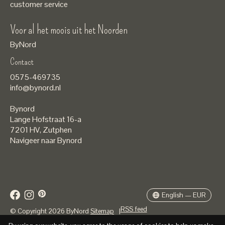
customer service
Voor al het moois uit het Noorden
ByNord
Contact
Nederlands
0575-469735
English
info@bynord.nl
EUR
Bynord
GBP
Lange Hofstraat 16-a
7201 HV
,
Zutphen
USD
Navigeer naar Bynord
DKK
SEK
English — EUR
RSS feed
© Copyright 2026 ByNord
Sitemap
|