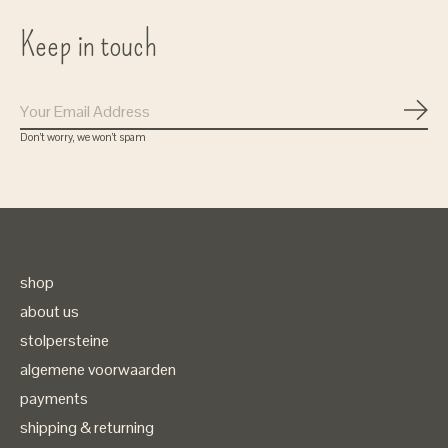
Keep in touch
Subs
Don’t worry, we won’t spam
shop
about us
stolpersteine
algemene voorwaarden
payments
shipping & returning