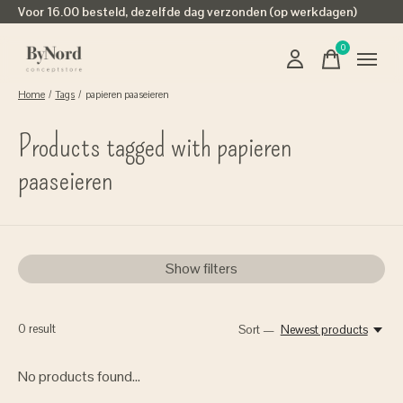
Voor 16.00 besteld, dezelfde dag verzonden (op werkdagen)
0
items
Home
/
Tags
/
papieren paaseieren
Products tagged with papieren
paaseieren
Show filters
0
result
Sort —
Newest products
No products found...