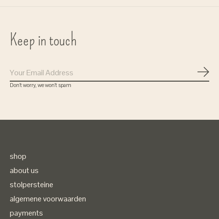
Keep in touch
Subs
Don’t worry, we won’t spam
shop
about us
stolpersteine
algemene voorwaarden
payments