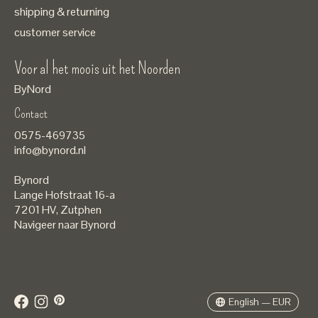
shipping & returning
customer service
Voor al het moois uit het Noorden
ByNord
Contact
Nederlands
0575-469735
English
info@bynord.nl
EUR
Bynord
GBP
Lange Hofstraat 16-a
7201 HV
,
Zutphen
USD
Navigeer naar Bynord
DKK
SEK
English — EUR