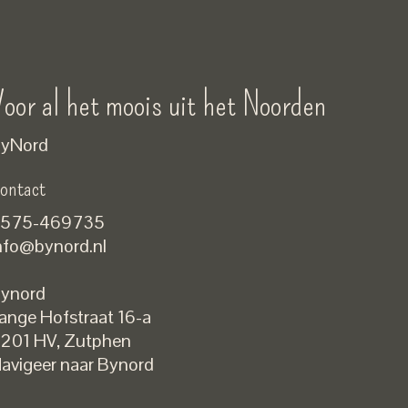
oor al het moois uit het Noorden
yNord
ontact
575-469735
nfo@bynord.nl
ynord
ange Hofstraat 16-a
Nederlands
201 HV
,
Zutphen
English
avigeer naar Bynord
EUR
GBP