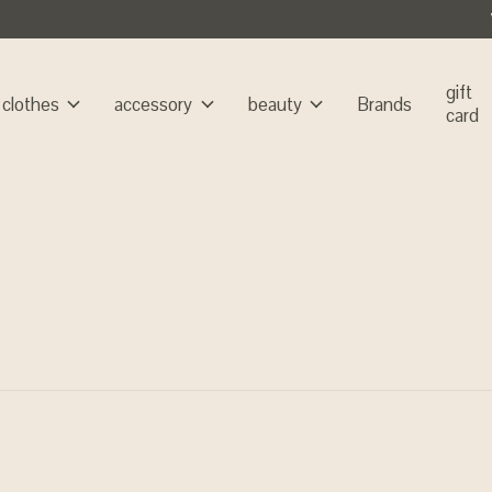
gift
clothes
accessory
beauty
Brands
card