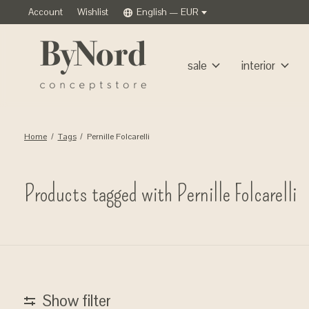
Account
Wishlist
English — EUR
sale
interior
Home
/
Tags
/
Pernille Folcarelli
Products tagged with Pernille Folcarelli
Show filter