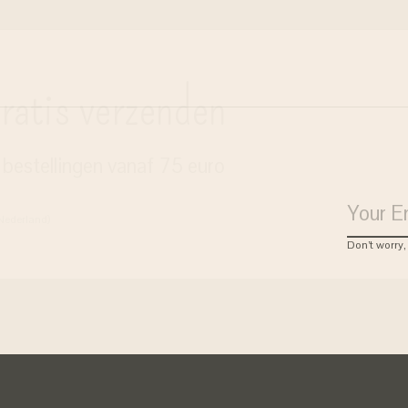
ratis verzenden
j bestellingen vanaf 75 euro
 Nederland)
Don’t worry