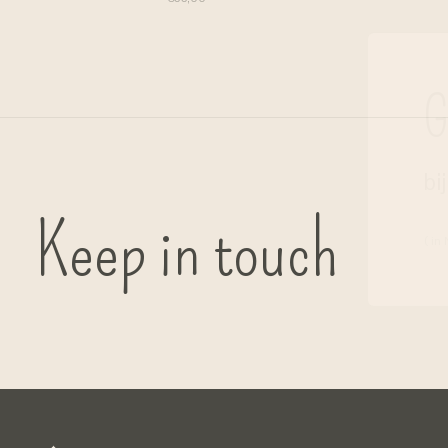
G
bi
Keep in touch
( in