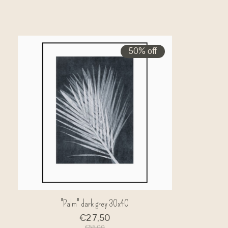
50% off
"Palm" dark grey 30x40
€27,50
€55,00