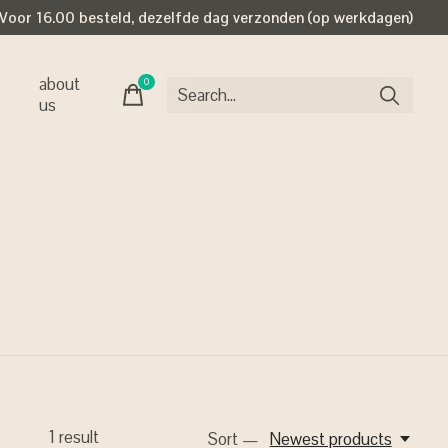
Voor 16.00 besteld, dezelfde dag verzonden (op werkdagen)
about
0
items
us
1
result
Sort —
Newest products