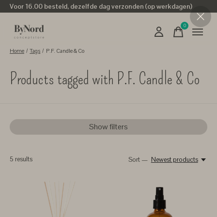
Voor 16.00 besteld, dezelfde dag verzonden (op werkdagen)
0
items
Home
/
Tags
/
P.F. Candle & Co
Products tagged with P.F. Candle & Co
Show filters
5
results
Sort —
Newest products