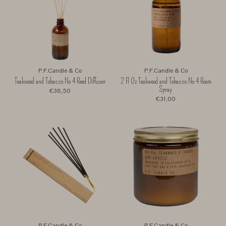
P.F.Candle & Co
P.F.Candle & Co
Teakwood and Tobacco No 4 Reed Diffuser
2 Fl Oz Teakwood and Tobacco No 4 Room
Spray
€36,50
€31,00
P.F.Candle & Co
P.F.Candle & Co