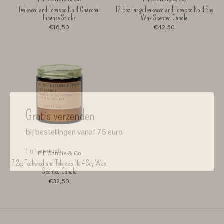
Teakwood and Tobacco No 4 Charcoal
12.5oz Large Teakwood and Tobacco No 4 Soy
Incense Sticks
Wax Scented Candle
€16,50
€42,50
Gratis verzenden
bij bestellingen vanaf 75 euro
( in Nederland)
P.F.Candle & Co
7.2oz Teakwood and Tobacco No 4 Soy Wax
Scented Candle
€32,50