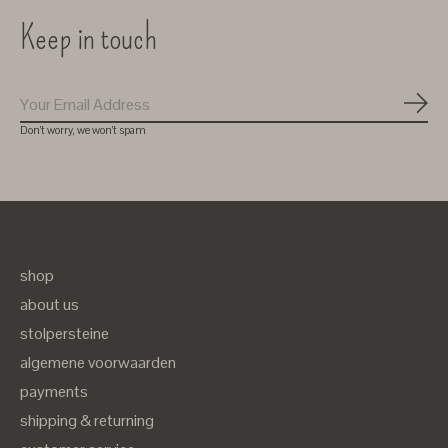
Keep in touch
Subs
Don’t worry, we won’t spam
shop
about us
stolpersteine
algemene voorwaarden
payments
shipping & returning