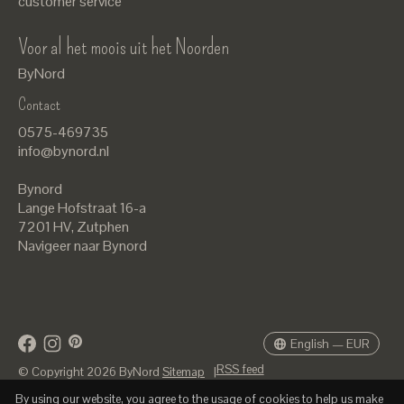
customer service
Voor al het moois uit het Noorden
ByNord
Contact
Nederlands
0575-469735
English
info@bynord.nl
EUR
Bynord
GBP
Lange Hofstraat 16-a
7201 HV
,
Zutphen
USD
Navigeer naar Bynord
DKK
SEK
English — EUR
RSS feed
© Copyright 2026 ByNord
Sitemap
|
By using our website, you agree to the usage of cookies to help us make