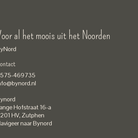
oor al het moois uit het Noorden
yNord
ontact
575-469735
nfo@bynord.nl
ynord
ange Hofstraat 16-a
Nederlands
201 HV
,
Zutphen
English
avigeer naar Bynord
EUR
GBP