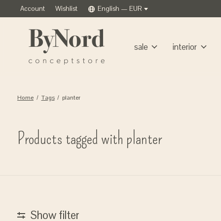
Account
Wishlist
English — EUR
sale
interior
Home
/
Tags
/
planter
Products tagged with planter
Show filter