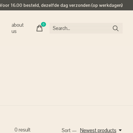
Voor 16.00 besteld, dezelfde dag verzonden (op werkdagen)
about
0
items
us
0
result
Sort —
Newest products