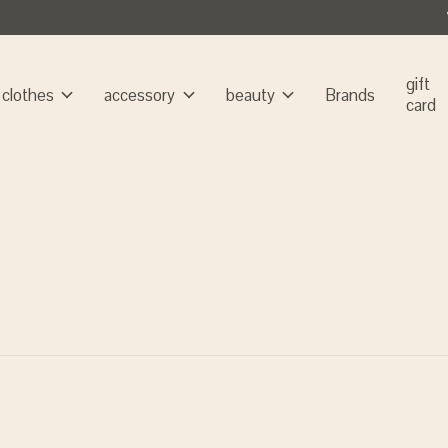
gift
clothes
accessory
beauty
Brands
card