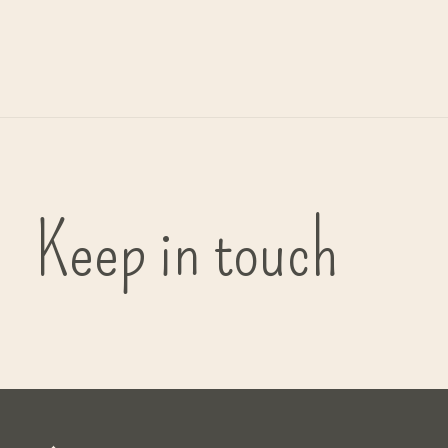
G
bi
Keep in touch
( in