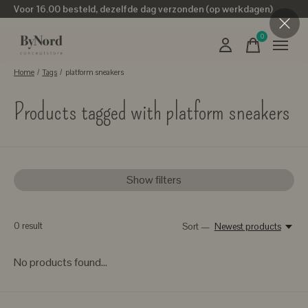
Voor 16.00 besteld, dezelfde dag verzonden (op werkdagen)
0
items
Home
/
Tags
/
platform sneakers
Products tagged with platform sneakers
Show filters
0
result
Sort —
Newest products
No products found...