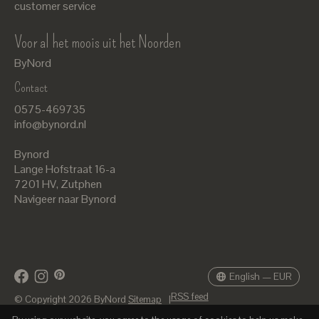
customer service
Voor al het moois uit het Noorden
ByNord
Contact
Nederlands
0575-469735
English
info@bynord.nl
EUR
Bynord
GBP
Lange Hofstraat 16-a
7201 HV
,
Zutphen
USD
Navigeer naar Bynord
DKK
SEK
English — EUR
RSS feed
© Copyright 2026 ByNord
Sitemap
|