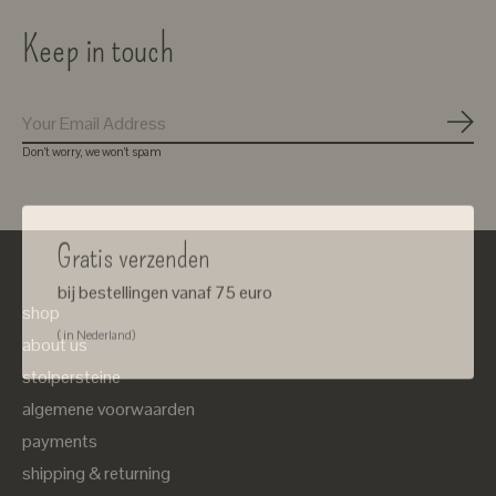
Keep in touch
Subs
Don’t worry, we won’t spam
Gratis verzenden
bij bestellingen vanaf 75 euro
shop
( in Nederland)
about us
stolpersteine
algemene voorwaarden
payments
shipping & returning