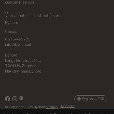
customer service
Voor al het moois uit het Noorden
ByNord
Contact
Nederlands
0575-469735
English
info@bynord.nl
EUR
Bynord
GBP
Lange Hofstraat 16-a
7201 HV
,
Zutphen
USD
Navigeer naar Bynord
DKK
SEK
English — EUR
RSS feed
© Copyright 2026 ByNord
Sitemap
|