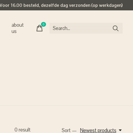
Voor 16.00 besteld, dezelfde dag verzonden (op werkdagen)
about
0
items
us
0
result
Sort —
Newest products