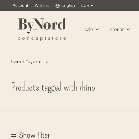
Account
Wishlist
English — EUR
sale
interior
Home
/
Tags
/
rhino
Products tagged with rhino
Show filter