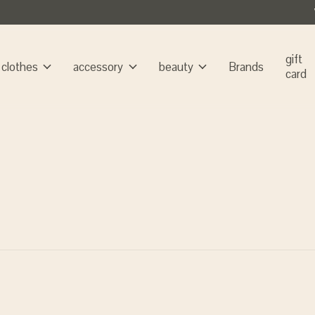
gift
clothes
accessory
beauty
Brands
card