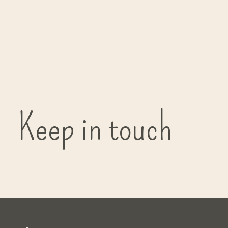
G
bi
Keep in touch
( in