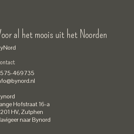
oor al het moois uit het Noorden
yNord
ontact
575-469735
nfo@bynord.nl
ynord
ange Hofstraat 16-a
Nederlands
201 HV
,
Zutphen
English
avigeer naar Bynord
EUR
GBP