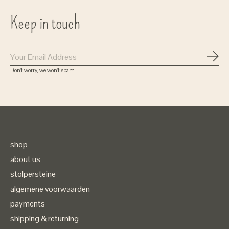
Keep in touch
Subs
Don’t worry, we won’t spam
shop
about us
stolpersteine
algemene voorwaarden
payments
shipping & returning