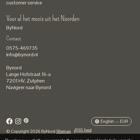
customer service
Voor al het moois uit het Noorden
ByNord
Contact
Nederlands
0575-469735
English
info@bynord.nl
EUR
Bynord
GBP
Lange Hofstraat 16-a
7201 HV
,
Zutphen
USD
Navigeer naar Bynord
DKK
SEK
English — EUR
RSS feed
© Copyright 2026 ByNord
Sitemap
|