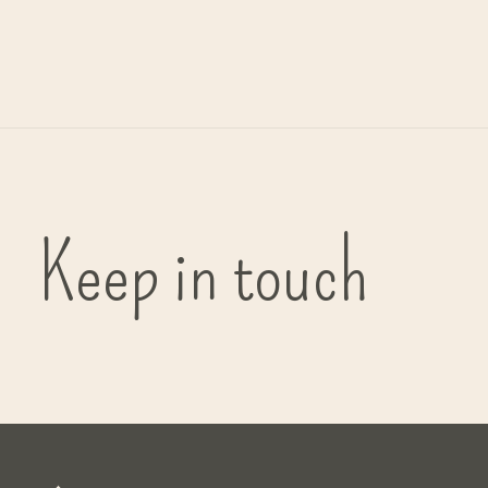
G
bi
Keep in touch
( in