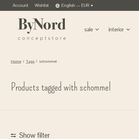
Account
Wishlist
English — EUR
sale
interior
Home
/
Tags
/
schommel
Products tagged with schommel
Show filter