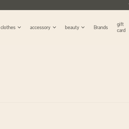
gift
clothes
accessory
beauty
Brands
card