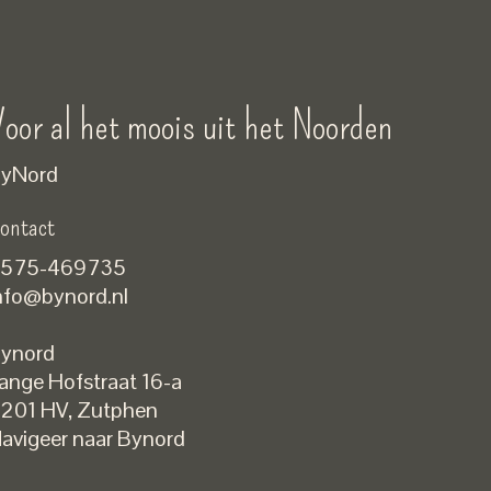
oor al het moois uit het Noorden
yNord
ontact
575-469735
nfo@bynord.nl
ynord
ange Hofstraat 16-a
Nederlands
201 HV
,
Zutphen
English
avigeer naar Bynord
EUR
GBP