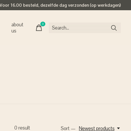
Voor 16.00 besteld, dezelfde dag verzonden (op werkdagen)
about
0
items
us
0
result
Sort —
Newest products