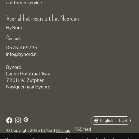
customer service
Voor al het moois uit het Noorden
ByNord
Contact
Nederlands
0575-469735
English
info@bynord.nl
EUR
Bynord
GBP
Lange Hofstraat 16-a
7201 HV
,
Zutphen
USD
Navigeer naar Bynord
DKK
SEK
English — EUR
RSS feed
© Copyright 2026 ByNord
Sitemap
|