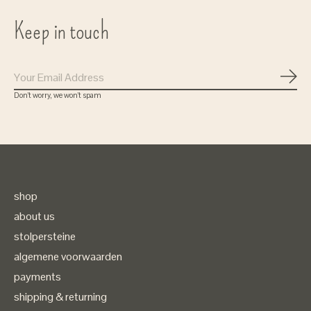
Keep in touch
Subs
Don’t worry, we won’t spam
shop
about us
stolpersteine
algemene voorwaarden
payments
shipping & returning